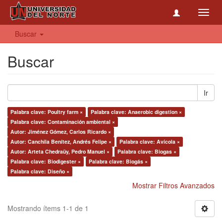
Toggl
navig
Buscar
Buscar
Ir
Palabra clave: Poultry farm ×
Palabra clave: Anaerobic digestion ×
Palabra clave: Contaminación ambiental ×
Autor: Jiménez Gómez, Carlos Ricardo ×
Autor: Canchila Benítez, Andrés Felipe ×
Palabra clave: Avícola ×
Autor: Arteta Chedraüy, Pedro Manuel ×
Palabra clave: Biogas ×
Palabra clave: Biodigester ×
Palabra clave: Biogás ×
Palabra clave: Diseño ×
Mostrar Filtros Avanzados
Mostrando ítems 1-1 de 1