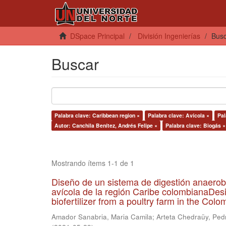
DSpace Principal
División Ingenierías
Bus
Buscar
Palabra clave: Caribbean region ×
Palabra clave: Avícola ×
Pal
Autor: Canchila Benítez, Andrés Felipe ×
Palabra clave: Biogás ×
Mostrando ítems 1-1 de 1
Diseño de un sistema de digestión anaerob
avícola de la región Caribe colombianaDesi
biofertilizer from a poultry farm in the Co
Amador Sanabria, Maria Camila
;
Arteta Chedraüy, Ped