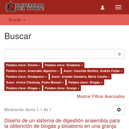
Toggl
navig
Buscar
Buscar
Ir
Palabra clave: Diseño ×
Palabra clave: Bioabono ×
Palabra clave: Anaerobic digestion ×
Autor: Canchila Benítez, Andrés Felipe ×
Palabra clave: Biodigester ×
Autor: Amador Sanabria, Maria Camila ×
Autor: Arteta Chedraüy, Pedro Manuel ×
Palabra clave: Biogás ×
Palabra clave: Biogas ×
Palabra clave: Design ×
Mostrar Filtros Avanzados
Mostrando ítems 1-1 de 1
Diseño de un sistema de digestión anaerobia para
la obtención de biogás y bioabono en una granja