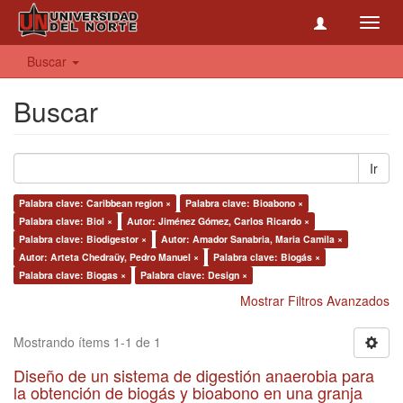
Toggl
navig
Buscar
Buscar
Ir
Palabra clave: Caribbean region ×
Palabra clave: Bioabono ×
Palabra clave: Biol ×
Autor: Jiménez Gómez, Carlos Ricardo ×
Palabra clave: Biodigestor ×
Autor: Amador Sanabria, Maria Camila ×
Autor: Arteta Chedraüy, Pedro Manuel ×
Palabra clave: Biogás ×
Palabra clave: Biogas ×
Palabra clave: Design ×
Mostrar Filtros Avanzados
Mostrando ítems 1-1 de 1
Diseño de un sistema de digestión anaerobia para
la obtención de biogás y bioabono en una granja