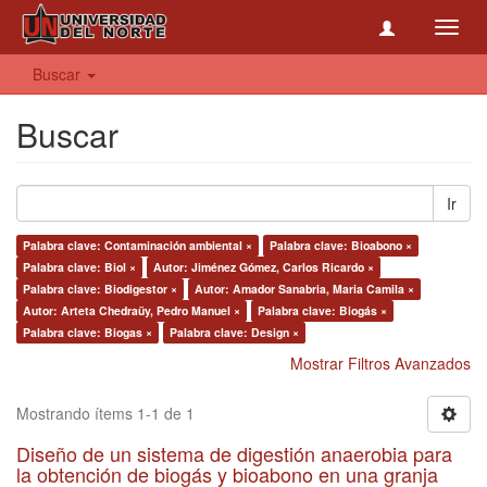
Toggl
navig
Buscar
Buscar
Ir
Palabra clave: Contaminación ambiental ×
Palabra clave: Bioabono ×
Palabra clave: Biol ×
Autor: Jiménez Gómez, Carlos Ricardo ×
Palabra clave: Biodigestor ×
Autor: Amador Sanabria, Maria Camila ×
Autor: Arteta Chedraüy, Pedro Manuel ×
Palabra clave: Biogás ×
Palabra clave: Biogas ×
Palabra clave: Design ×
Mostrar Filtros Avanzados
Mostrando ítems 1-1 de 1
Diseño de un sistema de digestión anaerobia para
la obtención de biogás y bioabono en una granja