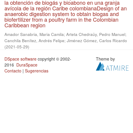
la obtención de biogás y bioabono en una granja
avícola de la región Caribe colombianaDesign of an
anaerobic digestion system to obtain biogas and
biofertilizer from a poultry farm in the Colombian
Caribbean region
Amador Sanabria, Maria Camila
;
Arteta Chedraüy, Pedro Manuel
;
Canchila Benítez, Andrés Felipe
;
Jiménez Gómez, Carlos Ricardo
(
2021-05-29
)
DSpace software
copyright © 2002-
Theme by
2016
DuraSpace
Contacto
|
Sugerencias