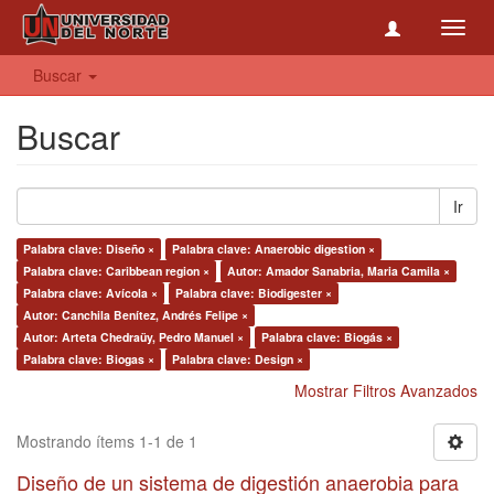
Toggl
navig
Buscar
Buscar
Ir
Palabra clave: Diseño ×
Palabra clave: Anaerobic digestion ×
Palabra clave: Caribbean region ×
Autor: Amador Sanabria, Maria Camila ×
Palabra clave: Avícola ×
Palabra clave: Biodigester ×
Autor: Canchila Benítez, Andrés Felipe ×
Autor: Arteta Chedraüy, Pedro Manuel ×
Palabra clave: Biogás ×
Palabra clave: Biogas ×
Palabra clave: Design ×
Mostrar Filtros Avanzados
Mostrando ítems 1-1 de 1
Diseño de un sistema de digestión anaerobia para