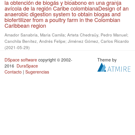
la obtención de biogás y bioabono en una granja
avícola de la región Caribe colombianaDesign of an
anaerobic digestion system to obtain biogas and
biofertilizer from a poultry farm in the Colombian
Caribbean region
Amador Sanabria, Maria Camila
;
Arteta Chedraüy, Pedro Manuel
;
Canchila Benítez, Andrés Felipe
;
Jiménez Gómez, Carlos Ricardo
(
2021-05-29
)
DSpace software
copyright © 2002-
Theme by
2016
DuraSpace
Contacto
|
Sugerencias