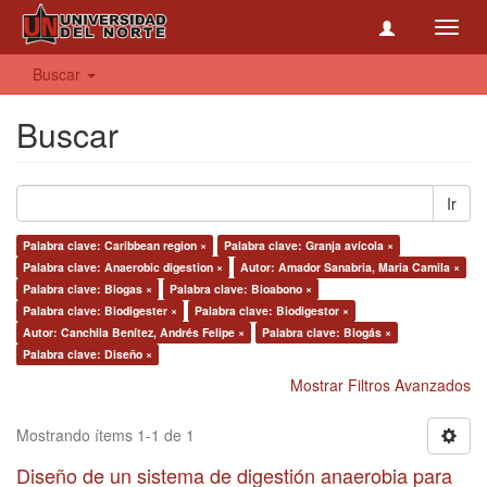
Toggl
navig
Buscar
Buscar
Ir
Palabra clave: Caribbean region ×
Palabra clave: Granja avícola ×
Palabra clave: Anaerobic digestion ×
Autor: Amador Sanabria, Maria Camila ×
Palabra clave: Biogas ×
Palabra clave: Bioabono ×
Palabra clave: Biodigester ×
Palabra clave: Biodigestor ×
Autor: Canchila Benítez, Andrés Felipe ×
Palabra clave: Biogás ×
Palabra clave: Diseño ×
Mostrar Filtros Avanzados
Mostrando ítems 1-1 de 1
Diseño de un sistema de digestión anaerobia para