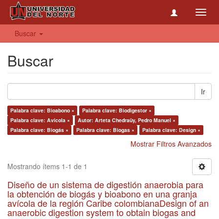
Toggl
navig
Buscar
Buscar
Ir
Palabra clave: Bioabono ×
Palabra clave: Biodigestor ×
Palabra clave: Avícola ×
Autor: Arteta Chedraüy, Pedro Manuel ×
Palabra clave: Biogás ×
Palabra clave: Biogas ×
Palabra clave: Design ×
Mostrar Filtros Avanzados
Mostrando ítems 1-1 de 1
Diseño de un sistema de digestión anaerobia para
la obtención de biogás y bioabono en una granja
avícola de la región Caribe colombianaDesign of an
anaerobic digestion system to obtain biogas and