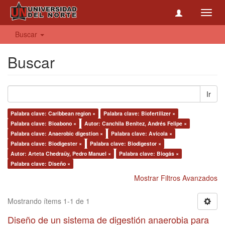
Toggl
navig
Buscar
Buscar
Ir
Palabra clave: Caribbean region ×
Palabra clave: Biofertilizer ×
Palabra clave: Bioabono ×
Autor: Canchila Benítez, Andrés Felipe ×
Palabra clave: Anaerobic digestion ×
Palabra clave: Avícola ×
Palabra clave: Biodigester ×
Palabra clave: Biodigestor ×
Autor: Arteta Chedraüy, Pedro Manuel ×
Palabra clave: Biogás ×
Palabra clave: Diseño ×
Mostrar Filtros Avanzados
Mostrando ítems 1-1 de 1
Diseño de un sistema de digestión anaerobia para