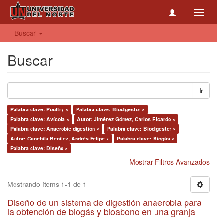
Toggl
navig
Buscar
Buscar
Ir
Palabra clave: Poultry ×
Palabra clave: Biodigestor ×
Palabra clave: Avícola ×
Autor: Jiménez Gómez, Carlos Ricardo ×
Palabra clave: Anaerobic digestion ×
Palabra clave: Biodigester ×
Autor: Canchila Benítez, Andrés Felipe ×
Palabra clave: Biogás ×
Palabra clave: Diseño ×
Mostrar Filtros Avanzados
Mostrando ítems 1-1 de 1
Diseño de un sistema de digestión anaerobia para
la obtención de biogás y bioabono en una granja