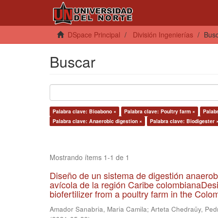
DSpace Principal
División Ingenierías
Bus
Buscar
Palabra clave: Bioabono ×
Palabra clave: Poultry farm ×
Palabr
Palabra clave: Anaerobic digestion ×
Palabra clave: Biodigester 
Mostrando ítems 1-1 de 1
Diseño de un sistema de digestión anaerob
avícola de la región Caribe colombianaDesi
biofertilizer from a poultry farm in the Co
Amador Sanabria, Maria Camila
;
Arteta Chedraüy, Ped