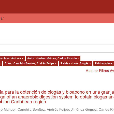
car
a clave: Avícola ×
Autor: Jiménez Gómez, Carlos Ricardo ×
×
Autor: Canchila Benítez, Andrés Felipe ×
Palabra clave: Biogás ×
Palabra clave:
Mostrar Filtros 
ia para la obtención de biogás y bioabono en una granja
gn of an anaerobic digestion system to obtain biogas an
lombian Caribbean region
ro Manuel
;
Canchila Benítez, Andrés Felipe
;
Jiménez Gómez, Carlos Ri