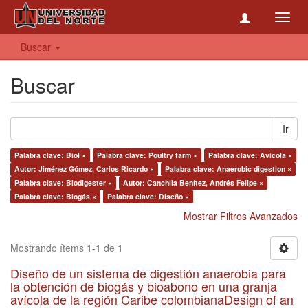
Toggl
navig
Buscar
Buscar
Ir
Palabra clave: Biol ×
Palabra clave: Poultry farm ×
Palabra clave: Avícola ×
Autor: Jiménez Gómez, Carlos Ricardo ×
Palabra clave: Anaerobic digestion ×
Palabra clave: Biodigester ×
Autor: Canchila Benítez, Andrés Felipe ×
Palabra clave: Biogás ×
Palabra clave: Diseño ×
Mostrar Filtros Avanzados
Mostrando ítems 1-1 de 1
Diseño de un sistema de digestión anaerobia para
la obtención de biogás y bioabono en una granja
avícola de la región Caribe colombianaDesign of an