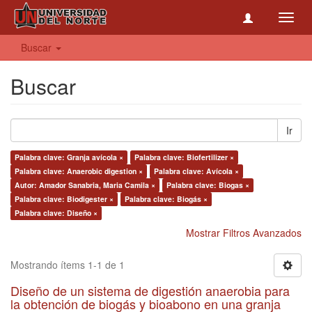
Toggl
navig
Buscar
Buscar
Ir
Palabra clave: Granja avícola ×
Palabra clave: Biofertilizer ×
Palabra clave: Anaerobic digestion ×
Palabra clave: Avícola ×
Autor: Amador Sanabria, Maria Camila ×
Palabra clave: Biogas ×
Palabra clave: Biodigester ×
Palabra clave: Biogás ×
Palabra clave: Diseño ×
Mostrar Filtros Avanzados
Mostrando ítems 1-1 de 1
Diseño de un sistema de digestión anaerobia para
la obtención de biogás y bioabono en una granja