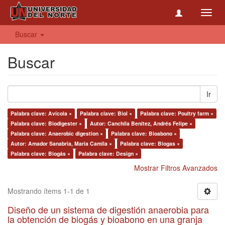
Toggl
navig
Buscar
Buscar
Ir
Palabra clave: Avícola ×
Palabra clave: Biol ×
Palabra clave: Poultry farm ×
Palabra clave: Biodigester ×
Autor: Canchila Benítez, Andrés Felipe ×
Palabra clave: Anaerobic digestion ×
Palabra clave: Bioabono ×
Autor: Amador Sanabria, Maria Camila ×
Palabra clave: Biogas ×
Palabra clave: Biogás ×
Palabra clave: Design ×
Mostrar Filtros Avanzados
Mostrando ítems 1-1 de 1
Diseño de un sistema de digestión anaerobia para
la obtención de biogás y bioabono en una granja