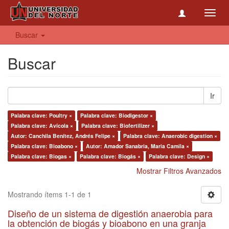
Toggl
navig
Buscar
Buscar
Ir
Palabra clave: Poultry ×
Palabra clave: Biodigestor ×
Palabra clave: Avícola ×
Palabra clave: Biofertilizer ×
Autor: Canchila Benítez, Andrés Felipe ×
Palabra clave: Anaerobic digestion ×
Palabra clave: Bioabono ×
Autor: Amador Sanabria, Maria Camila ×
Palabra clave: Biogas ×
Palabra clave: Biogás ×
Palabra clave: Design ×
Mostrar Filtros Avanzados
Mostrando ítems 1-1 de 1
Diseño de un sistema de digestión anaerobia para
la obtención de biogás y bioabono en una granja