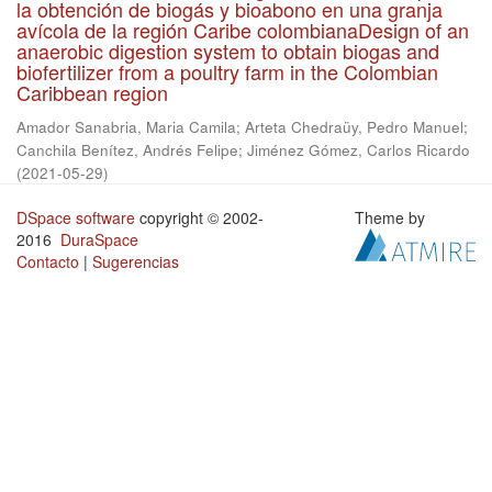
la obtención de biogás y bioabono en una granja
avícola de la región Caribe colombianaDesign of an
anaerobic digestion system to obtain biogas and
biofertilizer from a poultry farm in the Colombian
Caribbean region
Amador Sanabria, Maria Camila
;
Arteta Chedraüy, Pedro Manuel
;
Canchila Benítez, Andrés Felipe
;
Jiménez Gómez, Carlos Ricardo
(
2021-05-29
)
DSpace software
copyright © 2002-
Theme by
2016
DuraSpace
Contacto
|
Sugerencias