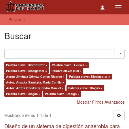
Toggl
navig
Buscar
Buscar
Ir
Palabra clave: Biofertilizer ×
Palabra clave: Avícola ×
Palabra clave: Biodigester ×
Palabra clave: Biol ×
Autor: Jiménez Gómez, Carlos Ricardo ×
Palabra clave: Biodigestor ×
Autor: Amador Sanabria, Maria Camila ×
Autor: Arteta Chedraüy, Pedro Manuel ×
Palabra clave: Biogás ×
Palabra clave: Biogas ×
Palabra clave: Design ×
Mostrar Filtros Avanzados
Mostrando ítems 1-1 de 1
Diseño de un sistema de digestión anaerobia para