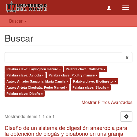
Toggl
navig
Buscar
Buscar
Ir
Palabra clave: Laying hen manure ×
Palabra clave: Gallinaza ×
Palabra clave: Avícola ×
Palabra clave: Poultry manure ×
Autor: Amador Sanabria, Maria Camila ×
Palabra clave: Biodigestor ×
Autor: Arteta Chedraüy, Pedro Manuel ×
Palabra clave: Biogás ×
Palabra clave: Diseño ×
Mostrar Filtros Avanzados
Mostrando ítems 1-1 de 1
Diseño de un sistema de digestión anaerobia para
la obtención de biogás y bioabono en una granja