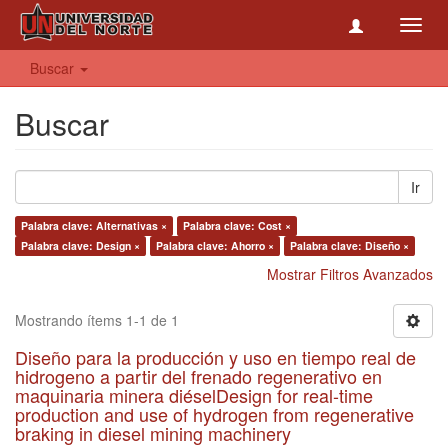
Toggl
navig
Buscar
Buscar
Ir
Palabra clave: Alternativas ×
Palabra clave: Cost ×
Palabra clave: Design ×
Palabra clave: Ahorro ×
Palabra clave: Diseño ×
Mostrar Filtros Avanzados
Mostrando ítems 1-1 de 1
Diseño para la producción y uso en tiempo real de
hidrogeno a partir del frenado regenerativo en
maquinaria minera diéselDesign for real-time
production and use of hydrogen from regenerative
braking in diesel mining machinery