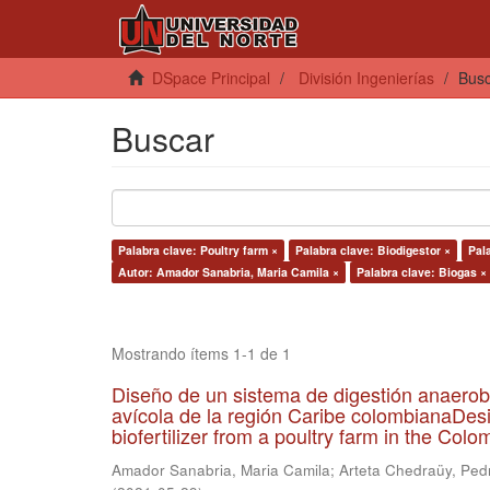
DSpace Principal
División Ingenierías
Bus
Buscar
Palabra clave: Poultry farm ×
Palabra clave: Biodigestor ×
Pala
Autor: Amador Sanabria, Maria Camila ×
Palabra clave: Biogas ×
Mostrando ítems 1-1 de 1
Diseño de un sistema de digestión anaerob
avícola de la región Caribe colombianaDesi
biofertilizer from a poultry farm in the Co
Amador Sanabria, Maria Camila
;
Arteta Chedraüy, Ped