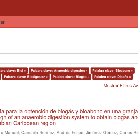
car
bra clave: Biol ×
Palabra clave: Anaerobic digestion ×
Palabra clave: Bioabono ×
Palabra clave: Biodigester ×
Palabra clave: Biogás ×
Palabra clave: Diseño ×
Mostrar Filtros 
ia para la obtención de biogás y bioabono en una granja
gn of an anaerobic digestion system to obtain biogas an
lombian Caribbean region
ro Manuel
;
Canchila Benítez, Andrés Felipe
;
Jiménez Gómez, Carlos Ri