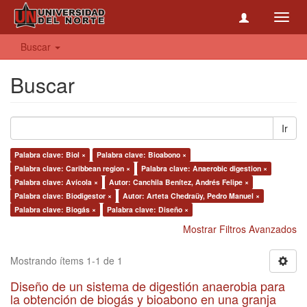
Toggl
navig
Buscar
Buscar
Ir
Palabra clave: Biol ×
Palabra clave: Bioabono ×
Palabra clave: Caribbean region ×
Palabra clave: Anaerobic digestion ×
Palabra clave: Avícola ×
Autor: Canchila Benítez, Andrés Felipe ×
Palabra clave: Biodigestor ×
Autor: Arteta Chedraüy, Pedro Manuel ×
Palabra clave: Biogás ×
Palabra clave: Diseño ×
Mostrar Filtros Avanzados
Mostrando ítems 1-1 de 1
Diseño de un sistema de digestión anaerobia para
la obtención de biogás y bioabono en una granja