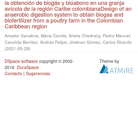
la obtención de biogás y bioabono en una granja
avícola de la región Caribe colombianaDesign of an
anaerobic digestion system to obtain biogas and
biofertilizer from a poultry farm in the Colombian
Caribbean region
Amador Sanabria, Maria Camila
;
Arteta Chedraüy, Pedro Manuel
;
Canchila Benítez, Andrés Felipe
;
Jiménez Gómez, Carlos Ricardo
(
2021-05-29
)
DSpace software
copyright © 2002-
Theme by
2016
DuraSpace
Contacto
|
Sugerencias