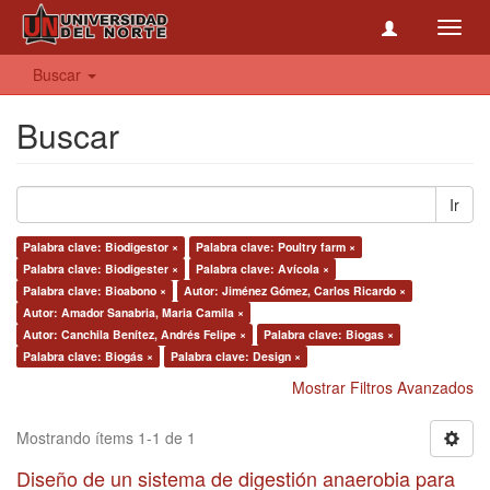
Toggl
navig
Buscar
Buscar
Ir
Palabra clave: Biodigestor ×
Palabra clave: Poultry farm ×
Palabra clave: Biodigester ×
Palabra clave: Avícola ×
Palabra clave: Bioabono ×
Autor: Jiménez Gómez, Carlos Ricardo ×
Autor: Amador Sanabria, Maria Camila ×
Autor: Canchila Benítez, Andrés Felipe ×
Palabra clave: Biogas ×
Palabra clave: Biogás ×
Palabra clave: Design ×
Mostrar Filtros Avanzados
Mostrando ítems 1-1 de 1
Diseño de un sistema de digestión anaerobia para