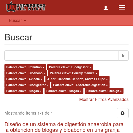
Toggl
navig
Buscar
Buscar
Ir
Palabra clave: Pollution ×
Palabra clave: Biodigestor ×
Palabra clave: Bioabono ×
Palabra clave: Poultry manure ×
Palabra clave: Avícola ×
Autor: Canchila Benítez, Andrés Felipe ×
Palabra clave: Biodigester ×
Palabra clave: Anaerobic digestion ×
Palabra clave: Biogás ×
Palabra clave: Biogas ×
Palabra clave: Design ×
Mostrar Filtros Avanzados
Mostrando ítems 1-1 de 1
Diseño de un sistema de digestión anaerobia para
la obtención de biogás y bioabono en una granja