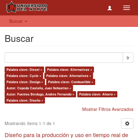
Toggl
navig
Buscar
Buscar
Ir
Palabra clave: Diesel ×
Palabra clave: Alternativas ×
Palabra clave: Cycle ×
Palabra clave: Alternatives ×
Palabra clave: Design ×
Palabra clave: Combustible ×
Autor: Cepeda Castaño, Juan Sebastian ×
Autor: Fuentes Berdugo, Andres Fernando ×
Palabra clave: Ahorro ×
Palabra clave: Diseño ×
Mostrar Filtros Avanzados
Mostrando ítems 1-1 de 1
Diseño para la producción y uso en tiempo real de