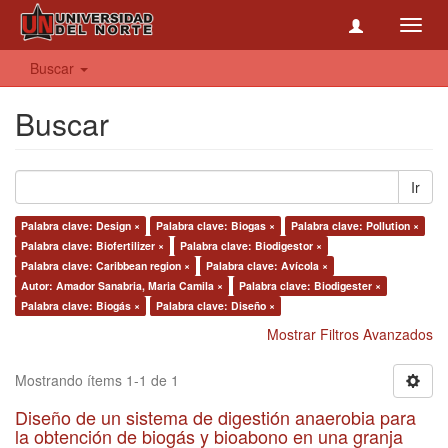
Toggl
navig
Buscar
Buscar
Ir
Palabra clave: Design ×
Palabra clave: Biogas ×
Palabra clave: Pollution ×
Palabra clave: Biofertilizer ×
Palabra clave: Biodigestor ×
Palabra clave: Caribbean region ×
Palabra clave: Avícola ×
Autor: Amador Sanabria, Maria Camila ×
Palabra clave: Biodigester ×
Palabra clave: Biogás ×
Palabra clave: Diseño ×
Mostrar Filtros Avanzados
Mostrando ítems 1-1 de 1
Diseño de un sistema de digestión anaerobia para
la obtención de biogás y bioabono en una granja