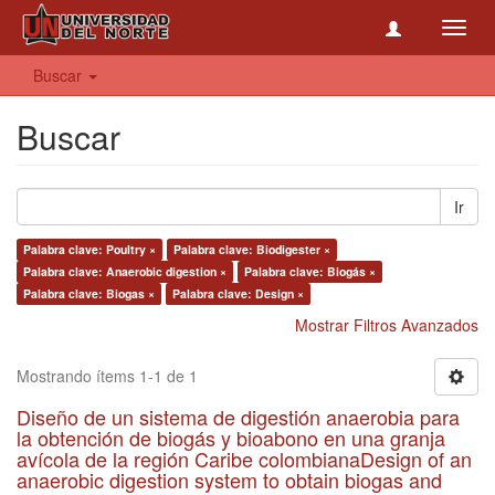
Toggl
navig
Buscar
Buscar
Ir
Palabra clave: Poultry ×
Palabra clave: Biodigester ×
Palabra clave: Anaerobic digestion ×
Palabra clave: Biogás ×
Palabra clave: Biogas ×
Palabra clave: Design ×
Mostrar Filtros Avanzados
Mostrando ítems 1-1 de 1
Diseño de un sistema de digestión anaerobia para
la obtención de biogás y bioabono en una granja
avícola de la región Caribe colombianaDesign of an
anaerobic digestion system to obtain biogas and