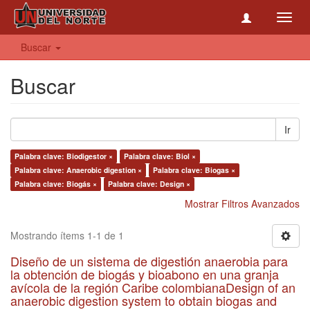
Toggl
navig
Buscar
Buscar
Ir
Palabra clave: Biodigestor ×
Palabra clave: Biol ×
Palabra clave: Anaerobic digestion ×
Palabra clave: Biogas ×
Palabra clave: Biogás ×
Palabra clave: Design ×
Mostrar Filtros Avanzados
Mostrando ítems 1-1 de 1
Diseño de un sistema de digestión anaerobia para
la obtención de biogás y bioabono en una granja
avícola de la región Caribe colombianaDesign of an
anaerobic digestion system to obtain biogas and