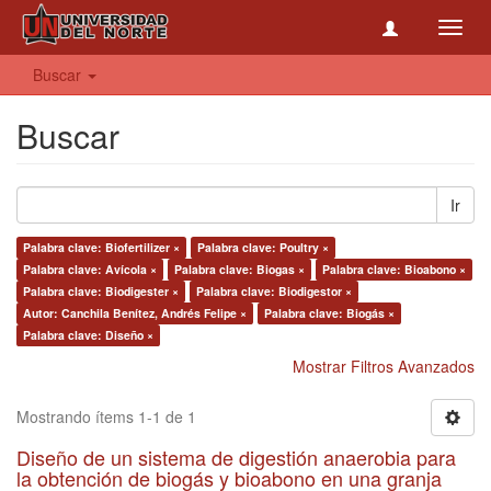
Toggl
navig
Buscar
Buscar
Ir
Palabra clave: Biofertilizer ×
Palabra clave: Poultry ×
Palabra clave: Avícola ×
Palabra clave: Biogas ×
Palabra clave: Bioabono ×
Palabra clave: Biodigester ×
Palabra clave: Biodigestor ×
Autor: Canchila Benítez, Andrés Felipe ×
Palabra clave: Biogás ×
Palabra clave: Diseño ×
Mostrar Filtros Avanzados
Mostrando ítems 1-1 de 1
Diseño de un sistema de digestión anaerobia para
la obtención de biogás y bioabono en una granja