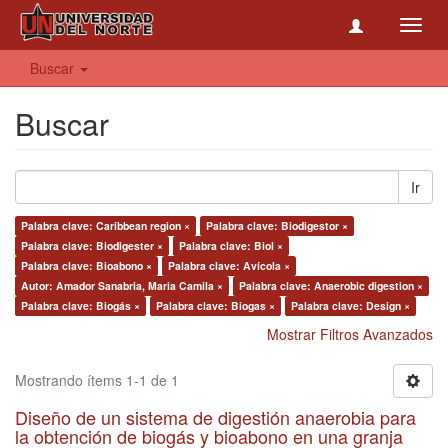
Toggl
navig
Buscar
Buscar
Ir
Palabra clave: Caribbean region ×
Palabra clave: Biodigestor ×
Palabra clave: Biodigester ×
Palabra clave: Biol ×
Palabra clave: Bioabono ×
Palabra clave: Avícola ×
Autor: Amador Sanabria, Maria Camila ×
Palabra clave: Anaerobic digestion ×
Palabra clave: Biogás ×
Palabra clave: Biogas ×
Palabra clave: Design ×
Mostrar Filtros Avanzados
Mostrando ítems 1-1 de 1
Diseño de un sistema de digestión anaerobia para
la obtención de biogás y bioabono en una granja