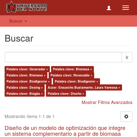
Toggl
navig
Buscar
Buscar
Ir
Palabra clave: Generador ×
Palabra clave: Biomasa ×
Palabra clave: Biomass ×
Palabra clave: Renovable ×
Palabra clave: Biodigestor ×
Palabra clave: Biodigester ×
Palabra clave: Desing ×
Autor: Ensuncho Bustamante, Laura Vanessa ×
Palabra clave: Biogás ×
Palabra clave: Diseño ×
Mostrar Filtros Avanzados
Mostrando ítems 1-1 de 1
Diseño de un modelo de optimización que integre
un sistema complementario a partir de biomasa