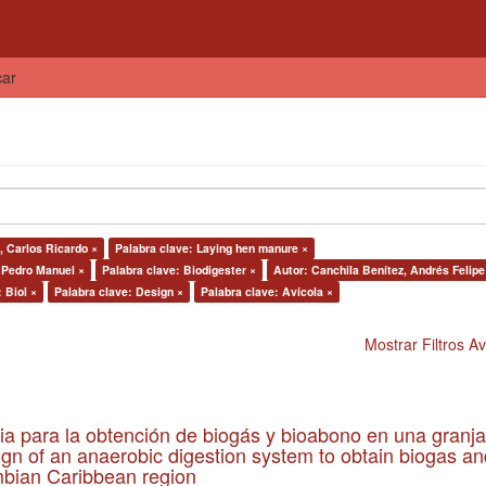
car
 Carlos Ricardo ×
Palabra clave: Laying hen manure ×
 Pedro Manuel ×
Palabra clave: Biodigester ×
Autor: Canchila Benítez, Andrés Felipe
 Biol ×
Palabra clave: Design ×
Palabra clave: Avícola ×
Mostrar Filtros 
ia para la obtención de biogás y bioabono en una granja
gn of an anaerobic digestion system to obtain biogas an
lombian Caribbean region