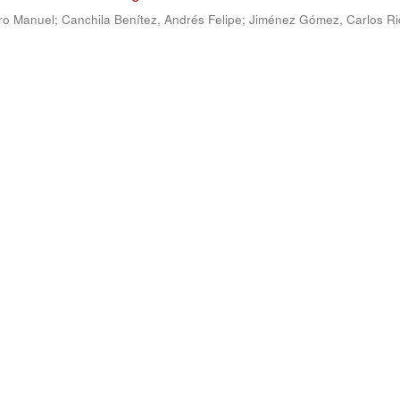
ro Manuel
;
Canchila Benítez, Andrés Felipe
;
Jiménez Gómez, Carlos Ri