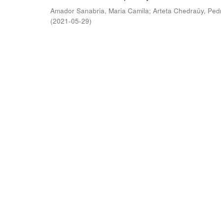
Amador Sanabria, Maria Camila
;
Arteta Chedraüy, Ped
(
2021-05-29
)