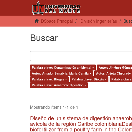
DSpace Principal
División Ingenierías
Bus
Buscar
Palabra clave: Contaminación ambiental ×
Autor: Jiménez Gómez,
Autor: Amador Sanabria, Maria Camila ×
Autor: Arteta Chedraüy,
Palabra clave: Biogas ×
Palabra clave: Biogás ×
Palabra clave:
Palabra clave: Anaerobic digestion ×
Mostrando ítems 1-1 de 1
Diseño de un sistema de digestión anaerob
avícola de la región Caribe colombianaDesi
biofertilizer from a poultry farm in the Co