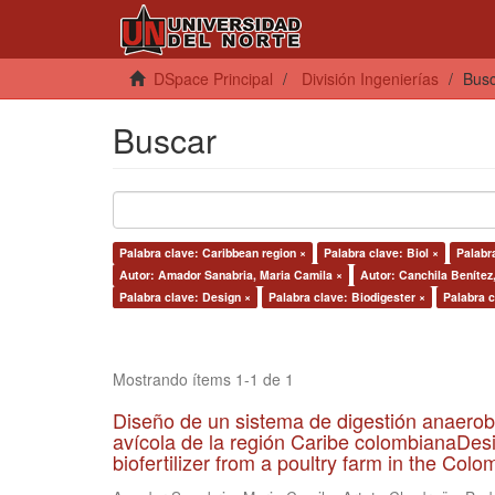
DSpace Principal
División Ingenierías
Bus
Buscar
Palabra clave: Caribbean region ×
Palabra clave: Biol ×
Palabra
Autor: Amador Sanabria, Maria Camila ×
Autor: Canchila Benítez
Palabra clave: Design ×
Palabra clave: Biodigester ×
Palabra c
Mostrando ítems 1-1 de 1
Diseño de un sistema de digestión anaerob
avícola de la región Caribe colombianaDesi
biofertilizer from a poultry farm in the Co