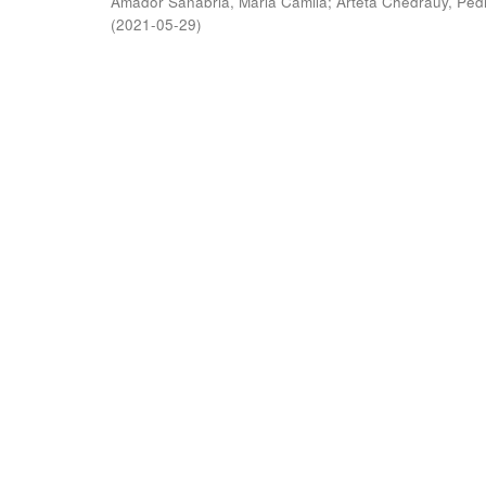
Amador Sanabria, Maria Camila
;
Arteta Chedraüy, Ped
(
2021-05-29
)