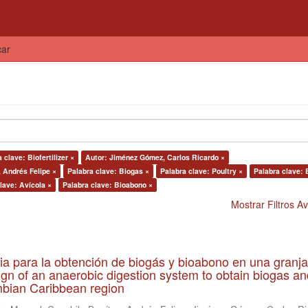
car
 clave: Biofertilizer ×
Autor: Jiménez Gómez, Carlos Ricardo ×
, Andrés Felipe ×
Palabra clave: Biogas ×
Palabra clave: Poultry ×
Palabra clave: 
lave: Avícola ×
Palabra clave: Bioabono ×
Mostrar Filtros 
ia para la obtención de biogás y bioabono en una granja
gn of an anaerobic digestion system to obtain biogas an
lombian Caribbean region