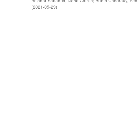
Amador Sanabria, Maria Camila
;
Arteta Chedraüy, Ped
(
2021-05-29
)