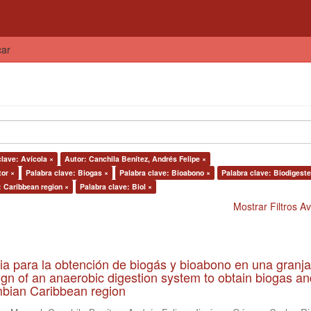
car
clave: Avícola ×
Autor: Canchila Benítez, Andrés Felipe ×
tor ×
Palabra clave: Biogas ×
Palabra clave: Bioabono ×
Palabra clave: Biodigeste
: Caribbean region ×
Palabra clave: Biol ×
Mostrar Filtros 
ia para la obtención de biogás y bioabono en una granja
gn of an anaerobic digestion system to obtain biogas an
lombian Caribbean region