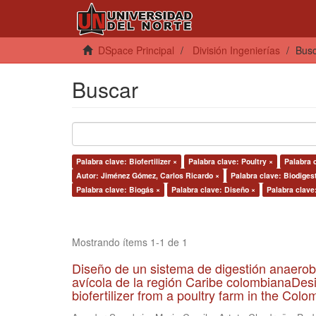
DSpace Principal
División Ingenierías
Bus
Buscar
Palabra clave: Biofertilizer ×
Palabra clave: Poultry ×
Palabra 
Autor: Jiménez Gómez, Carlos Ricardo ×
Palabra clave: Biodiges
Palabra clave: Biogás ×
Palabra clave: Diseño ×
Palabra clave
Mostrando ítems 1-1 de 1
Diseño de un sistema de digestión anaerob
avícola de la región Caribe colombianaDesi
biofertilizer from a poultry farm in the Co