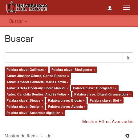
Toggl
navig
Buscar
Buscar
Ir
Palabra clave: Gallinaza ×
Palabra clave: Biodigestor ×
Autor: Jiménez Gómez, Carlos Ricardo ×
Autor: Amador Sanabria, Maria Camila ×
Autor: Arteta Chedraüy, Pedro Manuel ×
Palabra clave: Biodigester ×
Autor: Canchila Benítez, Andrés Felipe ×
Palabra clave: Digestión anaerobia ×
Palabra clave: Biogas ×
Palabra clave: Biogás ×
Palabra clave: Biol ×
Palabra clave: Design ×
Palabra clave: Avícola ×
Palabra clave: Anaerobic digestion ×
Mostrar Filtros Avanzados
Mostrando ítems 1-1 de 1