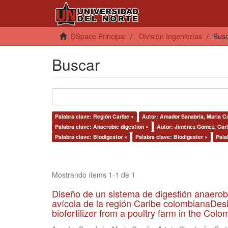
DSpace Principal
División Ingenierías
Bus
Buscar
Palabra clave: Región Caribe ×
Autor: Amador Sanabria, Maria C
Palabra clave: Anaerobic digestion ×
Autor: Jiménez Gómez, Carl
Palabra clave: Biodigestor ×
Palabra clave: Biodigester ×
Pala
Mostrando ítems 1-1 de 1
Diseño de un sistema de digestión anaerob
avícola de la región Caribe colombianaDesi
biofertilizer from a poultry farm in the Co