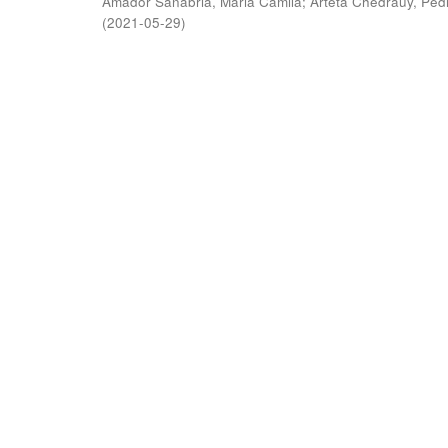
Amador Sanabria, Maria Camila
;
Arteta Chedraüy, Ped
(
2021-05-29
)