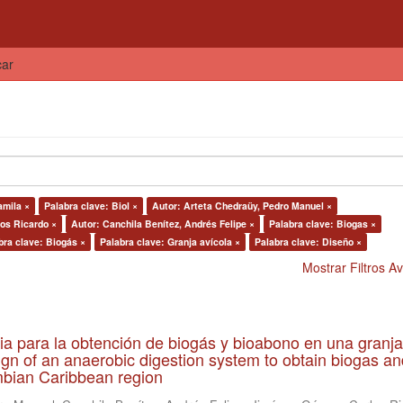
car
amila ×
Palabra clave: Biol ×
Autor: Arteta Chedraüy, Pedro Manuel ×
os Ricardo ×
Autor: Canchila Benítez, Andrés Felipe ×
Palabra clave: Biogas ×
bra clave: Biogás ×
Palabra clave: Granja avícola ×
Palabra clave: Diseño ×
Mostrar Filtros 
ia para la obtención de biogás y bioabono en una granja
gn of an anaerobic digestion system to obtain biogas an
lombian Caribbean region