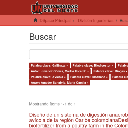
DSpace Principal
División Ingenierías
Bus
Buscar
Palabra clave: Gallinaza ×
Palabra clave: Biodigestor ×
Palabra
Autor: Jiménez Gómez, Carlos Ricardo ×
Palabra clave: Biogas ×
Palabra clave: Avícola ×
Palabra clave: Bioabono ×
Palabra cl
Autor: Amador Sanabria, Maria Camila ×
Mostrando ítems 1-1 de 1
Diseño de un sistema de digestión anaerob
avícola de la región Caribe colombianaDesi
biofertilizer from a poultry farm in the Co