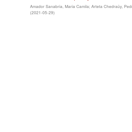
Amador Sanabria, Maria Camila
;
Arteta Chedraüy, Ped
(
2021-05-29
)