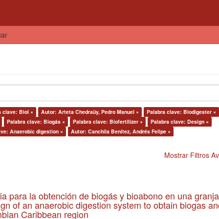
car
 clave: Biol ×
Autor: Arteta Chedraüy, Pedro Manuel ×
Palabra clave: Biodigester ×
Palabra clave: Biogás ×
Palabra clave: Biofertilizer ×
Palabra clave: Design ×
ave: Anaerobic digestion ×
Autor: Canchila Benítez, Andrés Felipe ×
Mostrar Filtros 
ia para la obtención de biogás y bioabono en una granja
gn of an anaerobic digestion system to obtain biogas an
lombian Caribbean region