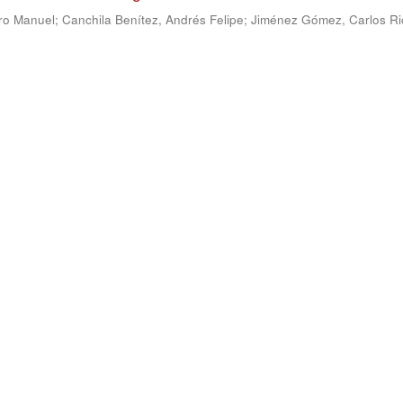
ro Manuel
;
Canchila Benítez, Andrés Felipe
;
Jiménez Gómez, Carlos Ri