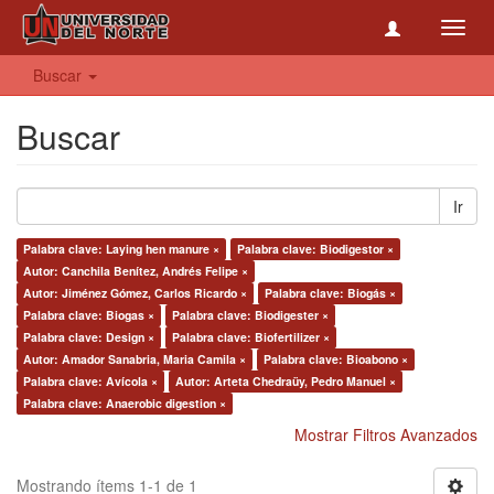
Toggl
navig
Buscar
Buscar
Ir
Palabra clave: Laying hen manure ×
Palabra clave: Biodigestor ×
Autor: Canchila Benítez, Andrés Felipe ×
Autor: Jiménez Gómez, Carlos Ricardo ×
Palabra clave: Biogás ×
Palabra clave: Biogas ×
Palabra clave: Biodigester ×
Palabra clave: Design ×
Palabra clave: Biofertilizer ×
Autor: Amador Sanabria, Maria Camila ×
Palabra clave: Bioabono ×
Palabra clave: Avícola ×
Autor: Arteta Chedraüy, Pedro Manuel ×
Palabra clave: Anaerobic digestion ×
Mostrar Filtros Avanzados
Mostrando ítems 1-1 de 1