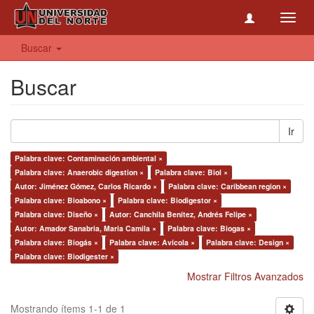
Toggl
navig
Buscar
Buscar
Ir
Palabra clave: Contaminación ambiental ×
Palabra clave: Anaerobic digestion ×
Palabra clave: Biol ×
Autor: Jiménez Gómez, Carlos Ricardo ×
Palabra clave: Caribbean region ×
Palabra clave: Bioabono ×
Palabra clave: Biodigestor ×
Palabra clave: Diseño ×
Autor: Canchila Benítez, Andrés Felipe ×
Autor: Amador Sanabria, Maria Camila ×
Palabra clave: Biogas ×
Palabra clave: Biogás ×
Palabra clave: Avícola ×
Palabra clave: Design ×
Palabra clave: Biodigester ×
Mostrar Filtros Avanzados
Mostrando ítems 1-1 de 1