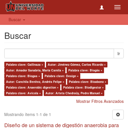
Toggl
navig
Buscar
Buscar
Ir
Palabra clave: Gallinaza ×
Autor: Jiménez Gómez, Carlos Ricardo ×
Autor: Amador Sanabria, Maria Camila ×
Palabra clave: Biogás ×
Palabra clave: Biogas ×
Palabra clave: Design ×
Autor: Canchila Benítez, Andrés Felipe ×
Palabra clave: Bioabono ×
Palabra clave: Anaerobic digestion ×
Palabra clave: Biodigestor ×
Palabra clave: Avícola ×
Autor: Arteta Chedraüy, Pedro Manuel ×
Mostrar Filtros Avanzados
Mostrando ítems 1-1 de 1
Diseño de un sistema de digestión anaerobia para