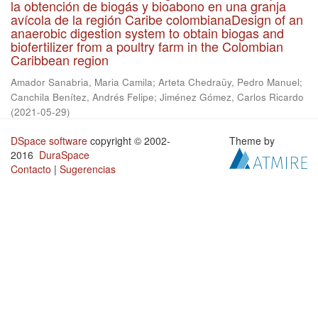
la obtención de biogás y bioabono en una granja
avícola de la región Caribe colombianaDesign of an
anaerobic digestion system to obtain biogas and
biofertilizer from a poultry farm in the Colombian
Caribbean region
Amador Sanabria, Maria Camila
;
Arteta Chedraüy, Pedro Manuel
;
Canchila Benítez, Andrés Felipe
;
Jiménez Gómez, Carlos Ricardo
(
2021-05-29
)
DSpace software
copyright © 2002-
Theme by
2016
DuraSpace
Contacto
|
Sugerencias