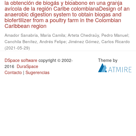
la obtención de biogás y bioabono en una granja
avícola de la región Caribe colombianaDesign of an
anaerobic digestion system to obtain biogas and
biofertilizer from a poultry farm in the Colombian
Caribbean region
Amador Sanabria, Maria Camila
;
Arteta Chedraüy, Pedro Manuel
;
Canchila Benítez, Andrés Felipe
;
Jiménez Gómez, Carlos Ricardo
(
2021-05-29
)
DSpace software
copyright © 2002-
Theme by
2016
DuraSpace
Contacto
|
Sugerencias