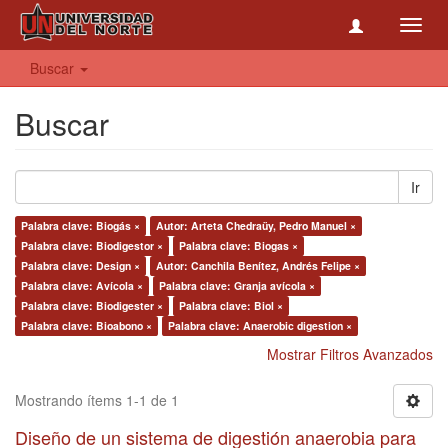
Toggl
navig
Buscar
Buscar
Ir
Palabra clave: Biogás ×
Autor: Arteta Chedraüy, Pedro Manuel ×
Palabra clave: Biodigestor ×
Palabra clave: Biogas ×
Palabra clave: Design ×
Autor: Canchila Benítez, Andrés Felipe ×
Palabra clave: Avícola ×
Palabra clave: Granja avícola ×
Palabra clave: Biodigester ×
Palabra clave: Biol ×
Palabra clave: Bioabono ×
Palabra clave: Anaerobic digestion ×
Mostrar Filtros Avanzados
Mostrando ítems 1-1 de 1
Diseño de un sistema de digestión anaerobia para