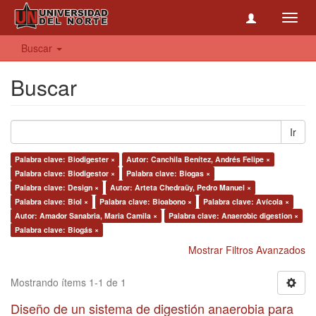
Toggl
navig
Buscar
Buscar
Ir
Palabra clave: Biodigester ×
Autor: Canchila Benítez, Andrés Felipe ×
Palabra clave: Biodigestor ×
Palabra clave: Biogas ×
Palabra clave: Design ×
Autor: Arteta Chedraüy, Pedro Manuel ×
Palabra clave: Biol ×
Palabra clave: Bioabono ×
Palabra clave: Avícola ×
Autor: Amador Sanabria, Maria Camila ×
Palabra clave: Anaerobic digestion ×
Palabra clave: Biogás ×
Mostrar Filtros Avanzados
Mostrando ítems 1-1 de 1
Diseño de un sistema de digestión anaerobia para