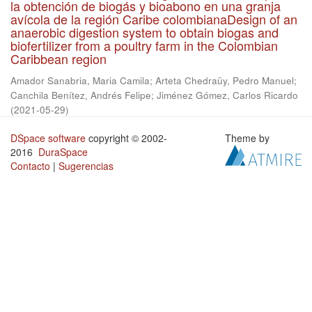
la obtención de biogás y bioabono en una granja
avícola de la región Caribe colombianaDesign of an
anaerobic digestion system to obtain biogas and
biofertilizer from a poultry farm in the Colombian
Caribbean region
Amador Sanabria, Maria Camila
;
Arteta Chedraüy, Pedro Manuel
;
Canchila Benítez, Andrés Felipe
;
Jiménez Gómez, Carlos Ricardo
(
2021-05-29
)
DSpace software
copyright © 2002-
Theme by
2016
DuraSpace
Contacto
|
Sugerencias