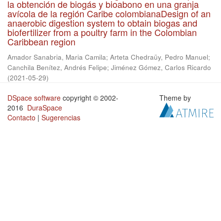
la obtención de biogás y bioabono en una granja
avícola de la región Caribe colombianaDesign of an
anaerobic digestion system to obtain biogas and
biofertilizer from a poultry farm in the Colombian
Caribbean region
Amador Sanabria, Maria Camila
;
Arteta Chedraüy, Pedro Manuel
;
Canchila Benítez, Andrés Felipe
;
Jiménez Gómez, Carlos Ricardo
(
2021-05-29
)
DSpace software
copyright © 2002-
Theme by
2016
DuraSpace
Contacto
|
Sugerencias