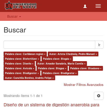
Toggl
navig
Buscar
Buscar
Ir
Palabra clave: Caribbean region ×
Autor: Arteta Chedraüy, Pedro Manuel ×
Palabra clave: Biofertilizer ×
Palabra clave: Biogás ×
Palabra clave: Diseño ×
Autor: Amador Sanabria, Maria Camila ×
Palabra clave: Avícola ×
Palabra clave: Biogas ×
Palabra clave: Bioabono ×
Palabra clave: Biodigester ×
Palabra clave: Biodigestor ×
Autor: Canchila Benítez, Andrés Felipe ×
Mostrar Filtros Avanzados
Mostrando ítems 1-1 de 1
Diseño de un sistema de digestión anaerobia para