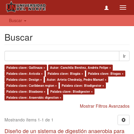
Toggl
navig
Buscar
Buscar
Ir
Palabra clave: Gallinaza ×
Autor: Canchila Benítez, Andrés Felipe ×
Palabra clave: Avícola ×
Palabra clave: Biogás ×
Palabra clave: Biogas ×
Palabra clave: Design ×
Autor: Arteta Chedraüy, Pedro Manuel ×
Palabra clave: Caribbean region ×
Palabra clave: Biodigestor ×
Palabra clave: Bioabono ×
Palabra clave: Biodigester ×
Palabra clave: Anaerobic digestion ×
Mostrar Filtros Avanzados
Mostrando ítems 1-1 de 1
Diseño de un sistema de digestión anaerobia para