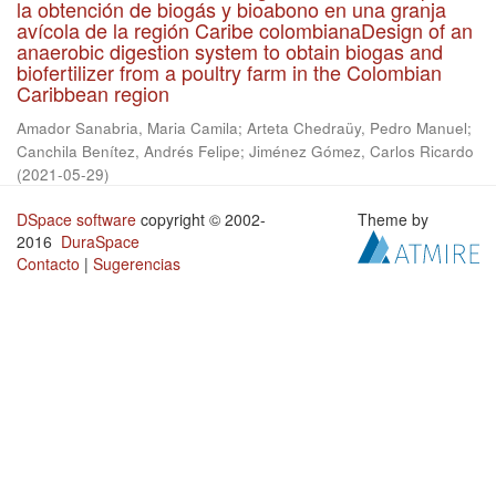
la obtención de biogás y bioabono en una granja
avícola de la región Caribe colombianaDesign of an
anaerobic digestion system to obtain biogas and
biofertilizer from a poultry farm in the Colombian
Caribbean region
Amador Sanabria, Maria Camila
;
Arteta Chedraüy, Pedro Manuel
;
Canchila Benítez, Andrés Felipe
;
Jiménez Gómez, Carlos Ricardo
(
2021-05-29
)
DSpace software
copyright © 2002-
Theme by
2016
DuraSpace
Contacto
|
Sugerencias