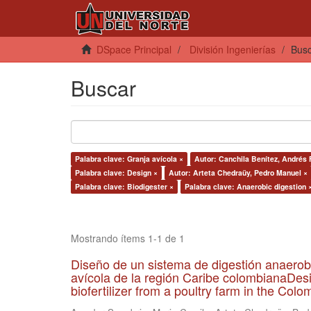
DSpace Principal
División Ingenierías
Bus
Buscar
Palabra clave: Granja avícola ×
Autor: Canchila Benítez, Andrés 
Palabra clave: Design ×
Autor: Arteta Chedraüy, Pedro Manuel ×
Palabra clave: Biodigester ×
Palabra clave: Anaerobic digestion 
Mostrando ítems 1-1 de 1
Diseño de un sistema de digestión anaerob
avícola de la región Caribe colombianaDesi
biofertilizer from a poultry farm in the Co