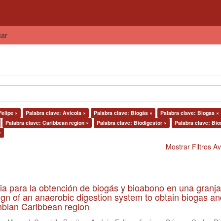
car
Felipe ×
Palabra clave: Avícola ×
Palabra clave: Biogás ×
Palabra clave: Biogas ×
Palabra clave: Caribbean region ×
Palabra clave: Biodigestor ×
Palabra clave: Bi
×
Mostrar Filtros 
ia para la obtención de biogás y bioabono en una granja
gn of an anaerobic digestion system to obtain biogas an
lombian Caribbean region