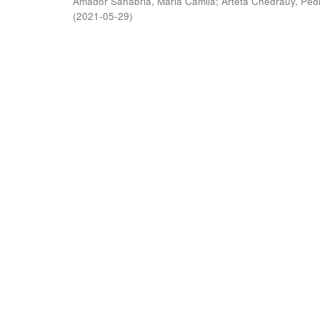
Amador Sanabria, Maria Camila
;
Arteta Chedraüy, Ped
(
2021-05-29
)