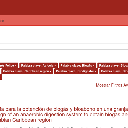
car
rés Felipe ×
Palabra clave: Avícola ×
Palabra clave: Biogás ×
Palabra clave: Biog
Palabra clave: Caribbean region ×
Palabra clave: Biodigestor ×
Palabra clave: Bi
×
Mostrar Filtros 
ia para la obtención de biogás y bioabono en una granja
gn of an anaerobic digestion system to obtain biogas an
lombian Caribbean region