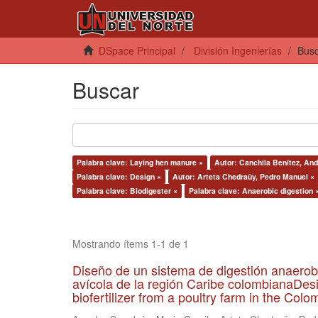
DSpace Principal
División Ingenierías
Bus
Buscar
Palabra clave: Laying hen manure ×
Autor: Canchila Benítez, And
Palabra clave: Design ×
Autor: Arteta Chedraüy, Pedro Manuel ×
Palabra clave: Biodigester ×
Palabra clave: Anaerobic digestion 
Mostrando ítems 1-1 de 1
Diseño de un sistema de digestión anaerob
avícola de la región Caribe colombianaDesi
biofertilizer from a poultry farm in the Co