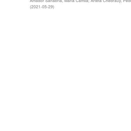
Amador Sanabria, Maria Camila
;
Arteta Chedraüy, Ped
(
2021-05-29
)