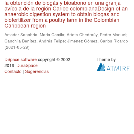
la obtención de biogás y bioabono en una granja
avícola de la región Caribe colombianaDesign of an
anaerobic digestion system to obtain biogas and
biofertilizer from a poultry farm in the Colombian
Caribbean region
Amador Sanabria, Maria Camila
;
Arteta Chedraüy, Pedro Manuel
;
Canchila Benítez, Andrés Felipe
;
Jiménez Gómez, Carlos Ricardo
(
2021-05-29
)
DSpace software
copyright © 2002-
Theme by
2016
DuraSpace
Contacto
|
Sugerencias