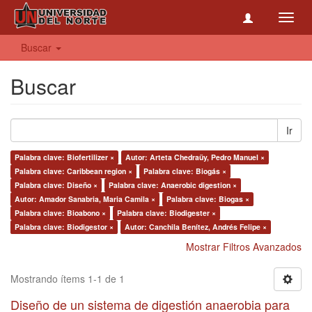
Toggl
navig
Buscar
Buscar
Ir
Palabra clave: Biofertilizer ×
Autor: Arteta Chedraüy, Pedro Manuel ×
Palabra clave: Caribbean region ×
Palabra clave: Biogás ×
Palabra clave: Diseño ×
Palabra clave: Anaerobic digestion ×
Autor: Amador Sanabria, Maria Camila ×
Palabra clave: Biogas ×
Palabra clave: Bioabono ×
Palabra clave: Biodigester ×
Palabra clave: Biodigestor ×
Autor: Canchila Benítez, Andrés Felipe ×
Mostrar Filtros Avanzados
Mostrando ítems 1-1 de 1
Diseño de un sistema de digestión anaerobia para