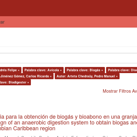
car
drés Felipe ×
Palabra clave: Avícola ×
Palabra clave: Biogás ×
Palabra clave: Dis
 Jiménez Gómez, Carlos Ricardo ×
Autor: Arteta Chedraüy, Pedro Manuel ×
lave: Biodigester ×
Mostrar Filtros 
ia para la obtención de biogás y bioabono en una granja
gn of an anaerobic digestion system to obtain biogas an
lombian Caribbean region