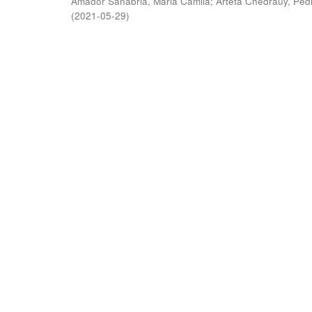
Amador Sanabria, Maria Camila
;
Arteta Chedraüy, Ped
(
2021-05-29
)