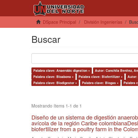
DSpace Principal
División Ingenierías
Bus
Buscar
Palabra clave: Anaerobic digestion ×
Autor: Canchila Benítez, An
Palabra clave: Bioabono ×
Palabra clave: Biofertilizer ×
Autor:
Palabra clave: Biodigestor ×
Palabra clave: Biogas ×
Palabra c
Mostrando ítems 1-1 de 1
Diseño de un sistema de digestión anaerob
avícola de la región Caribe colombianaDesi
biofertilizer from a poultry farm in the Co