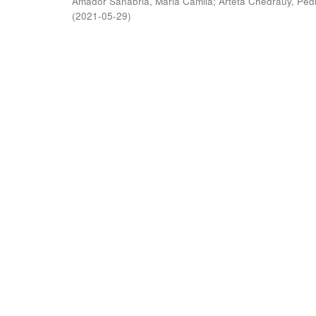
Amador Sanabria, Maria Camila
;
Arteta Chedraüy, Ped
(
2021-05-29
)