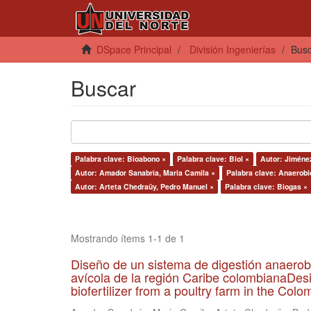
DSpace Principal
División Ingenierías
Bus
Buscar
Palabra clave: Bioabono ×
Palabra clave: Biol ×
Autor: Jiméne
Autor: Amador Sanabria, Maria Camila ×
Palabra clave: Anaerobi
Autor: Arteta Chedraüy, Pedro Manuel ×
Palabra clave: Biogas ×
Mostrando ítems 1-1 de 1
Diseño de un sistema de digestión anaerob
avícola de la región Caribe colombianaDesi
biofertilizer from a poultry farm in the Co