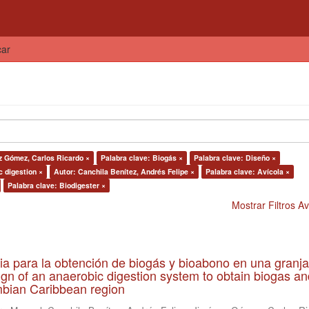
car
z Gómez, Carlos Ricardo ×
Palabra clave: Biogás ×
Palabra clave: Diseño ×
c digestion ×
Autor: Canchila Benítez, Andrés Felipe ×
Palabra clave: Avícola ×
Palabra clave: Biodigester ×
Mostrar Filtros 
ia para la obtención de biogás y bioabono en una granja
gn of an anaerobic digestion system to obtain biogas an
lombian Caribbean region