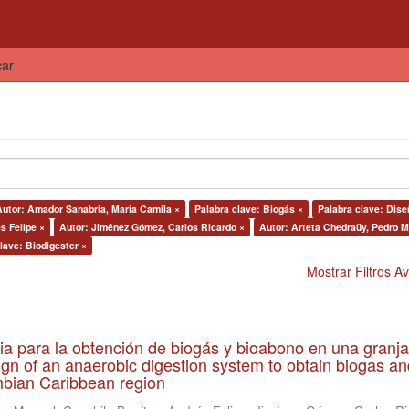
car
Autor: Amador Sanabria, Maria Camila ×
Palabra clave: Biogás ×
Palabra clave: Dise
s Felipe ×
Autor: Jiménez Gómez, Carlos Ricardo ×
Autor: Arteta Chedraüy, Pedro M
lave: Biodigester ×
Mostrar Filtros 
ia para la obtención de biogás y bioabono en una granja
gn of an anaerobic digestion system to obtain biogas an
lombian Caribbean region