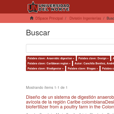
DSpace Principal
División Ingenierías
Bus
Buscar
Palabra clave: Anaerobic digestion ×
Palabra clave: Design ×
Palabra clave: Caribbean region ×
Autor: Canchila Benítez, André
Palabra clave: Biodigestor ×
Palabra clave: Biogas ×
Palabra c
Mostrando ítems 1-1 de 1
Diseño de un sistema de digestión anaerob
avícola de la región Caribe colombianaDesi
biofertilizer from a poultry farm in the Co