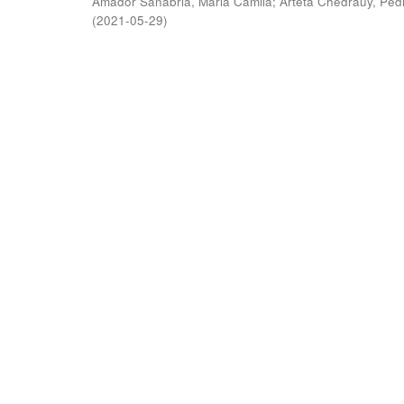
Amador Sanabria, Maria Camila
;
Arteta Chedraüy, Ped
(
2021-05-29
)