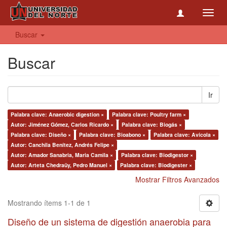
Toggl
navig
Buscar
Buscar
Ir
Palabra clave: Anaerobic digestion ×
Palabra clave: Poultry farm ×
Autor: Jiménez Gómez, Carlos Ricardo ×
Palabra clave: Biogás ×
Palabra clave: Diseño ×
Palabra clave: Bioabono ×
Palabra clave: Avícola ×
Autor: Canchila Benítez, Andrés Felipe ×
Autor: Amador Sanabria, Maria Camila ×
Palabra clave: Biodigestor ×
Autor: Arteta Chedraüy, Pedro Manuel ×
Palabra clave: Biodigester ×
Mostrar Filtros Avanzados
Mostrando ítems 1-1 de 1
Diseño de un sistema de digestión anaerobia para