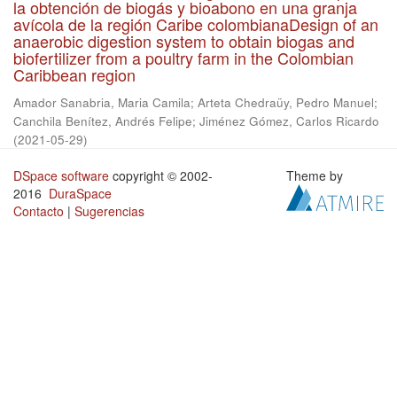
la obtención de biogás y bioabono en una granja
avícola de la región Caribe colombianaDesign of an
anaerobic digestion system to obtain biogas and
biofertilizer from a poultry farm in the Colombian
Caribbean region
Amador Sanabria, Maria Camila
;
Arteta Chedraüy, Pedro Manuel
;
Canchila Benítez, Andrés Felipe
;
Jiménez Gómez, Carlos Ricardo
(
2021-05-29
)
DSpace software
copyright © 2002-
Theme by
2016
DuraSpace
Contacto
|
Sugerencias