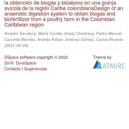
la obtención de biogás y bioabono en una granja
avícola de la región Caribe colombianaDesign of an
anaerobic digestion system to obtain biogas and
biofertilizer from a poultry farm in the Colombian
Caribbean region
Amador Sanabria, Maria Camila
;
Arteta Chedraüy, Pedro Manuel
;
Canchila Benítez, Andrés Felipe
;
Jiménez Gómez, Carlos Ricardo
(
2021-05-29
)
DSpace software
copyright © 2002-
Theme by
2016
DuraSpace
Contacto
|
Sugerencias