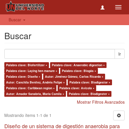
Toggl
navig
Buscar
Buscar
Ir
Palabra clave: Biofertilizer ×
Palabra clave: Anaerobic digestion ×
Palabra clave: Laying hen manure ×
Palabra clave: Biogás ×
Palabra clave: Diseño ×
Autor: Jiménez Gómez, Carlos Ricardo ×
Autor: Canchila Benítez, Andrés Felipe ×
Palabra clave: Biodigestor ×
Palabra clave: Caribbean region ×
Palabra clave: Avícola ×
Autor: Amador Sanabria, Maria Camila ×
Palabra clave: Biodigester ×
Mostrar Filtros Avanzados
Mostrando ítems 1-1 de 1
Diseño de un sistema de digestión anaerobia para